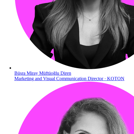
Büşra Miray Müftüoğlu Diren
Marketing and Visual Communication Director · KOTON