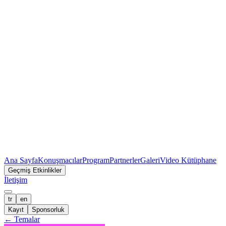
Ana Sayfa
Konuşmacılar
Program
Partnerler
Galeri
Video Kütüphane
Geçmiş Etkinlikler
İletişim
tr
en
Kayıt
Sponsorluk
←
Temalar