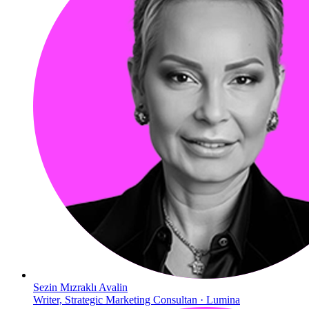
Sezin Mızraklı Avalin
Writer, Strategic Marketing Consultan · Lumina