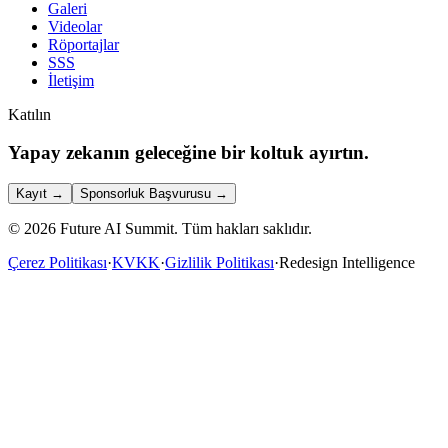
Galeri
Videolar
Röportajlar
SSS
İletişim
Katılın
Yapay zekanın geleceğine bir koltuk ayırtın.
Kayıt
→
Sponsorluk Başvurusu
→
©
2026
Future AI Summit.
Tüm hakları saklıdır.
Çerez Politikası
·
KVKK
·
Gizlilik Politikası
·
Redesign Intelligence