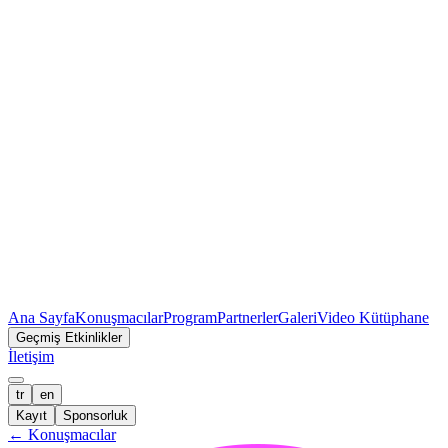
Ana Sayfa
Konuşmacılar
Program
Partnerler
Galeri
Video Kütüphane
Geçmiş Etkinlikler
İletişim
tr
en
Kayıt
Sponsorluk
←
Konuşmacılar