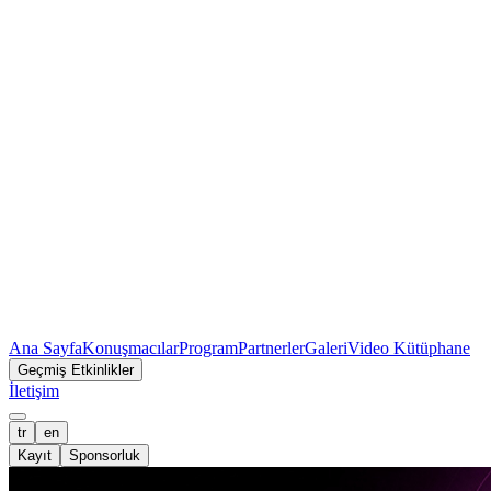
Ana Sayfa
Konuşmacılar
Program
Partnerler
Galeri
Video Kütüphane
Geçmiş Etkinlikler
İletişim
tr
en
Kayıt
Sponsorluk