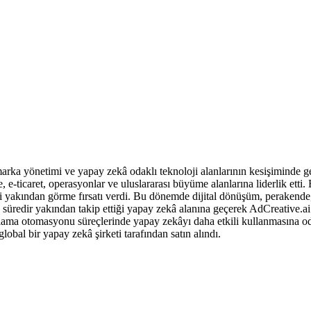
ka yönetimi ve yapay zekâ odaklı teknoloji alanlarının kesişiminde geç
e-ticaret, operasyonlar ve uluslararası büyüme alanlarına liderlik ett
i yakından görme fırsatı verdi. Bu dönemde dijital dönüşüm, perakende,
un süredir yakından takip ettiği yapay zekâ alanına geçerek AdCreative
arlama otomasyonu süreçlerinde yapay zekâyı daha etkili kullanmasına 
lobal bir yapay zekâ şirketi tarafından satın alındı.