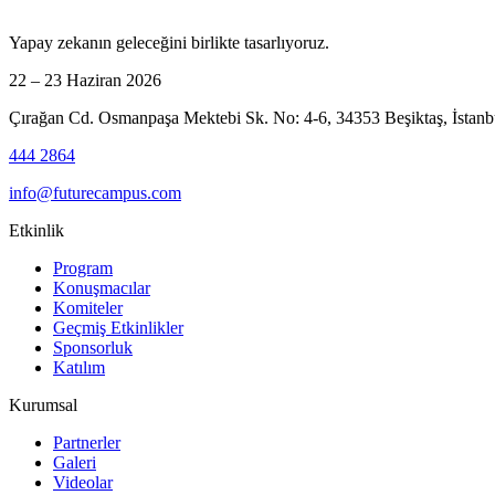
Yapay zekanın geleceğini birlikte tasarlıyoruz.
22 – 23 Haziran 2026
Çırağan Cd. Osmanpaşa Mektebi Sk. No: 4-6, 34353 Beşiktaş, İstanb
444 2864
info@futurecampus.com
Etkinlik
Program
Konuşmacılar
Komiteler
Geçmiş Etkinlikler
Sponsorluk
Katılım
Kurumsal
Partnerler
Galeri
Videolar