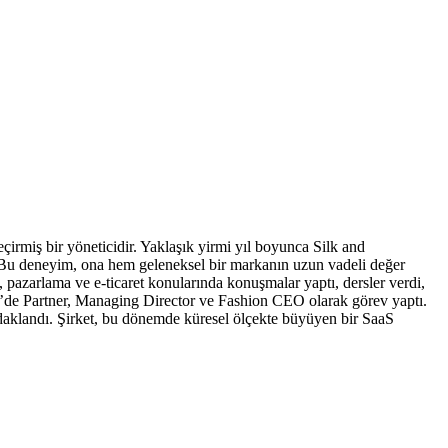
irmiş bir yöneticidir. Yaklaşık yirmi yıl boyunca Silk and
i. Bu deneyim, ona hem geleneksel bir markanın uzun vadeli değer
 pazarlama ve e-ticaret konularında konuşmalar yaptı, dersler verdi,
.ai’de Partner, Managing Director ve Fashion CEO olarak görev yaptı.
odaklandı. Şirket, bu dönemde küresel ölçekte büyüyen bir SaaS