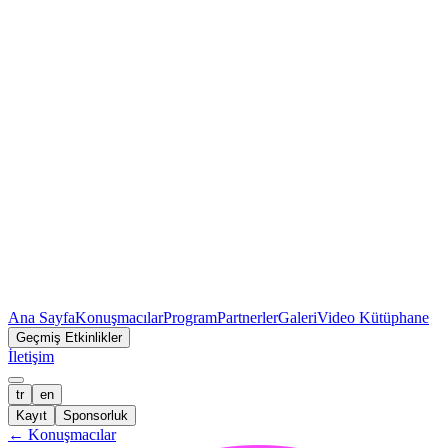
Ana Sayfa
Konuşmacılar
Program
Partnerler
Galeri
Video Kütüphane
Geçmiş Etkinlikler
İletişim
tr
en
Kayıt
Sponsorluk
←
Konuşmacılar