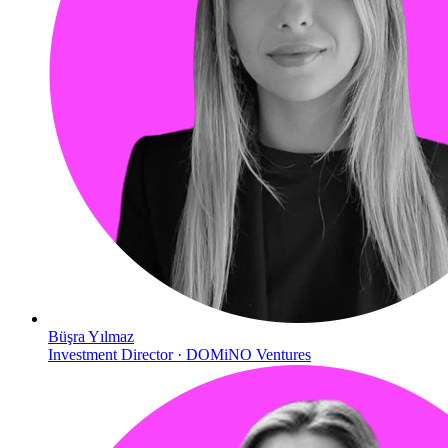
Büşra Yılmaz
Investment Director · DOMiNO Ventures