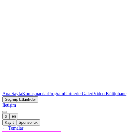
Ana Sayfa
Konuşmacılar
Program
Partnerler
Galeri
Video Kütüphane
Geçmiş Etkinlikler
İletişim
tr
en
Kayıt
Sponsorluk
←
Temalar