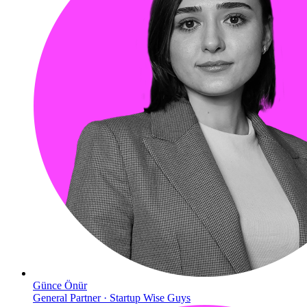
Günce Önür
General Partner · Startup Wise Guys