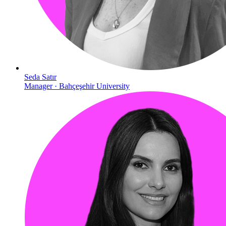
Seda Satır
Manager · Bahçeşehir University