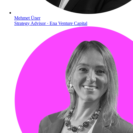
Mehmet Üner
Strategy Advisor · Ena Venture Capital