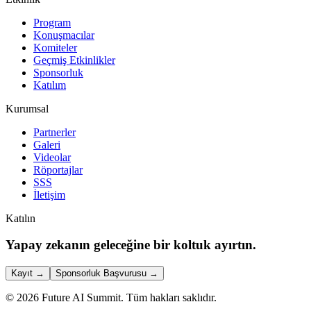
Program
Konuşmacılar
Komiteler
Geçmiş Etkinlikler
Sponsorluk
Katılım
Kurumsal
Partnerler
Galeri
Videolar
Röportajlar
SSS
İletişim
Katılın
Yapay zekanın geleceğine bir koltuk ayırtın.
Kayıt
→
Sponsorluk Başvurusu
→
©
2026
Future AI Summit.
Tüm hakları saklıdır.