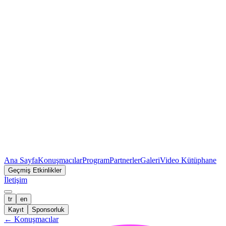
Ana Sayfa
Konuşmacılar
Program
Partnerler
Galeri
Video Kütüphane
Geçmiş Etkinlikler
İletişim
tr
en
Kayıt
Sponsorluk
←
Konuşmacılar