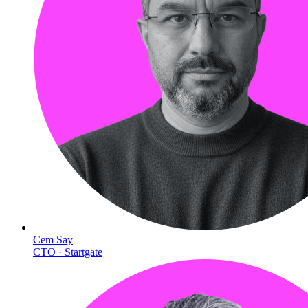
Cem Say
CTO · Startgate