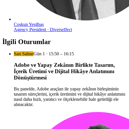
Coşkun Yeşilbaş
Agency President · Diverseffect
İlgili Oturumlar
Sarı Sahne
Gün
1
·
15:50
– 16:15
Adobe ve Yapay Zekânın Birlikte Tasarım,
İçerik Üretimi ve Dijital Hikâye Anlatımını
Dönüştürmesi
Bu panelde, Adobe araçları ile yapay zekânın birleşiminin
tasarım süreçlerini, içerik üretimini ve dijital hikâye anlatımını
nasıl daha hızlı, yaratıcı ve ölçeklenebilir hale getirdiği ele
alınacaktır.