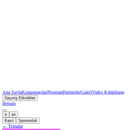
Ana Sayfa
Konuşmacılar
Program
Partnerler
Galeri
Video Kütüphane
Geçmiş Etkinlikler
İletişim
tr
en
Kayıt
Sponsorluk
←
Temalar