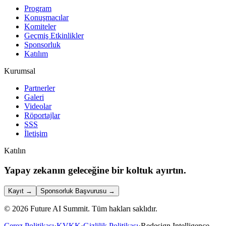
Program
Konuşmacılar
Komiteler
Geçmiş Etkinlikler
Sponsorluk
Katılım
Kurumsal
Partnerler
Galeri
Videolar
Röportajlar
SSS
İletişim
Katılın
Yapay zekanın geleceğine bir koltuk ayırtın.
Kayıt
→
Sponsorluk Başvurusu
→
©
2026
Future AI Summit.
Tüm hakları saklıdır.
Çerez Politikası
·
KVKK
·
Gizlilik Politikası
·
Redesign Intelligence