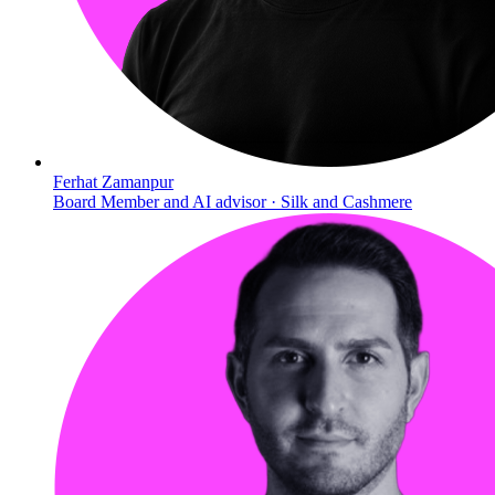
Ferhat Zamanpur
Board Member and AI advisor · Silk and Cashmere