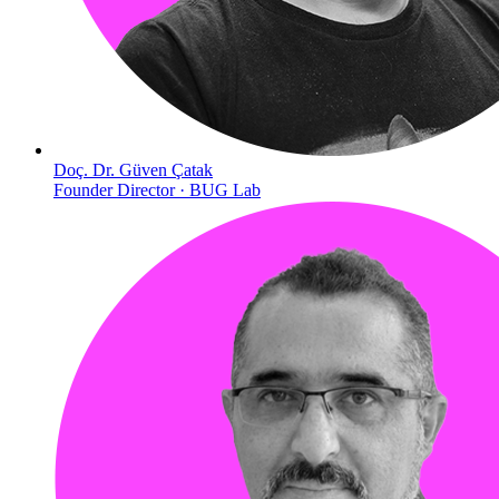
Doç. Dr. Güven Çatak
Founder Director · BUG Lab