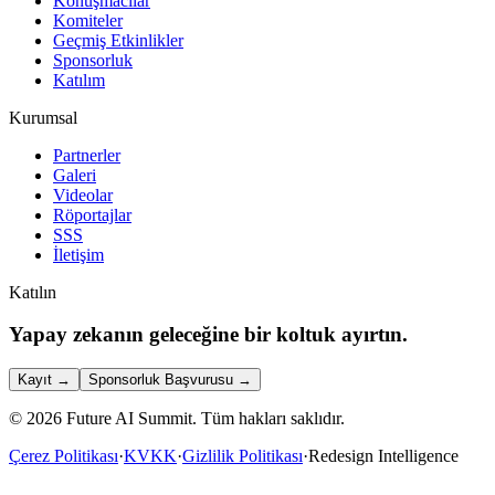
Konuşmacılar
Komiteler
Geçmiş Etkinlikler
Sponsorluk
Katılım
Kurumsal
Partnerler
Galeri
Videolar
Röportajlar
SSS
İletişim
Katılın
Yapay zekanın geleceğine bir koltuk ayırtın.
Kayıt
→
Sponsorluk Başvurusu
→
©
2026
Future AI Summit.
Tüm hakları saklıdır.
Çerez Politikası
·
KVKK
·
Gizlilik Politikası
·
Redesign Intelligence