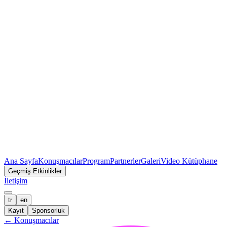
Ana Sayfa
Konuşmacılar
Program
Partnerler
Galeri
Video Kütüphane
Geçmiş Etkinlikler
İletişim
tr
en
Kayıt
Sponsorluk
←
Konuşmacılar