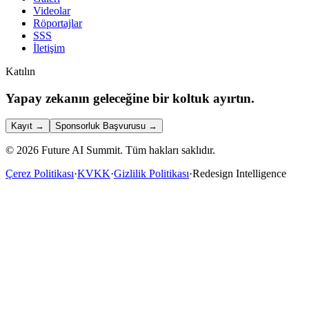
Videolar
Röportajlar
SSS
İletişim
Katılın
Yapay zekanın geleceğine bir koltuk ayırtın.
Kayıt
→
Sponsorluk Başvurusu
→
©
2026
Future AI Summit.
Tüm hakları saklıdır.
Çerez Politikası
·
KVKK
·
Gizlilik Politikası
·
Redesign Intelligence