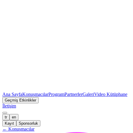
Ana Sayfa
Konuşmacılar
Program
Partnerler
Galeri
Video Kütüphane
Geçmiş Etkinlikler
İletişim
tr
en
Kayıt
Sponsorluk
←
Konuşmacılar