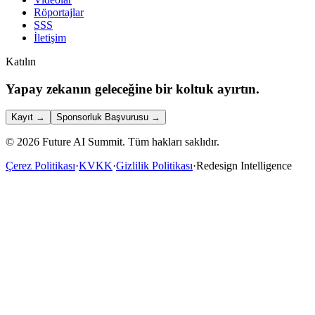
Röportajlar
SSS
İletişim
Katılın
Yapay zekanın geleceğine bir koltuk ayırtın.
Kayıt
→
Sponsorluk Başvurusu
→
©
2026
Future AI Summit.
Tüm hakları saklıdır.
Çerez Politikası
·
KVKK
·
Gizlilik Politikası
·
Redesign Intelligence