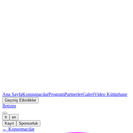
Ana Sayfa
Konuşmacılar
Program
Partnerler
Galeri
Video Kütüphane
Geçmiş Etkinlikler
İletişim
tr
en
Kayıt
Sponsorluk
←
Konuşmacılar