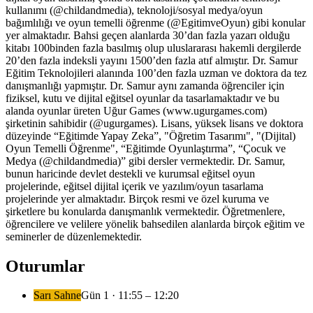
kullanımı (@childandmedia), teknoloji/sosyal medya/oyun
bağımlılığı ve oyun temelli öğrenme (@EgitimveOyun) gibi konular
yer almaktadır. Bahsi geçen alanlarda 30’dan fazla yazarı olduğu
kitabı 100binden fazla basılmış olup uluslararası hakemli dergilerde
20’den fazla indeksli yayını 1500’den fazla atıf almıştır. Dr. Samur
Eğitim Teknolojileri alanında 100’den fazla uzman ve doktora da tez
danışmanlığı yapmıştır. Dr. Samur aynı zamanda öğrenciler için
fiziksel, kutu ve dijital eğitsel oyunlar da tasarlamaktadır ve bu
alanda oyunlar üreten Uğur Games (www.ugurgames.com)
şirketinin sahibidir (@ugurgames). Lisans, yüksek lisans ve doktora
düzeyinde “Eğitimde Yapay Zeka”, "Öğretim Tasarımı", "(Dijital)
Oyun Temelli Öğrenme", “Eğitimde Oyunlaştırma”, “Çocuk ve
Medya (@childandmedia)” gibi dersler vermektedir. Dr. Samur,
bunun haricinde devlet destekli ve kurumsal eğitsel oyun
projelerinde, eğitsel dijital içerik ve yazılım/oyun tasarlama
projelerinde yer almaktadır. Birçok resmi ve özel kuruma ve
şirketlere bu konularda danışmanlık vermektedir. Öğretmenlere,
öğrencilere ve velilere yönelik bahsedilen alanlarda birçok eğitim ve
seminerler de düzenlemektedir.
Oturumlar
Sarı Sahne
Gün
1
·
11:55
– 12:20