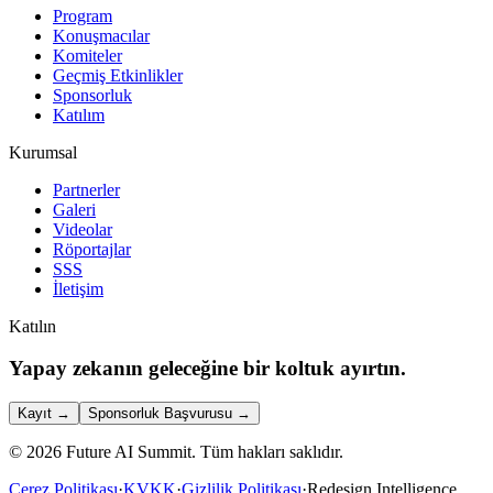
Program
Konuşmacılar
Komiteler
Geçmiş Etkinlikler
Sponsorluk
Katılım
Kurumsal
Partnerler
Galeri
Videolar
Röportajlar
SSS
İletişim
Katılın
Yapay zekanın geleceğine bir koltuk ayırtın.
Kayıt
→
Sponsorluk Başvurusu
→
©
2026
Future AI Summit.
Tüm hakları saklıdır.
Çerez Politikası
·
KVKK
·
Gizlilik Politikası
·
Redesign Intelligence