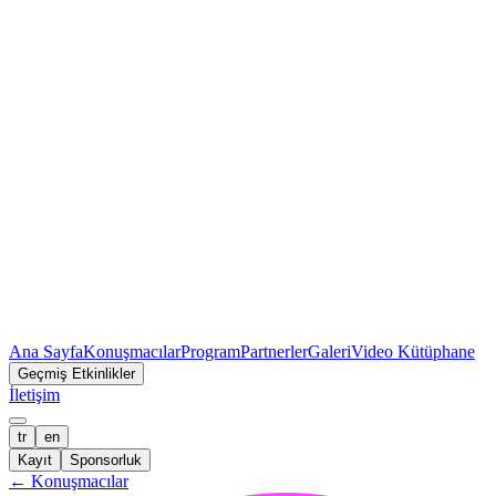
Ana Sayfa
Konuşmacılar
Program
Partnerler
Galeri
Video Kütüphane
Geçmiş Etkinlikler
İletişim
tr
en
Kayıt
Sponsorluk
←
Konuşmacılar