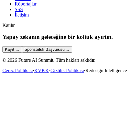
Röportajlar
SSS
İletişim
Katılın
Yapay zekanın geleceğine bir koltuk ayırtın.
Kayıt
→
Sponsorluk Başvurusu
→
©
2026
Future AI Summit.
Tüm hakları saklıdır.
Çerez Politikası
·
KVKK
·
Gizlilik Politikası
·
Redesign Intelligence