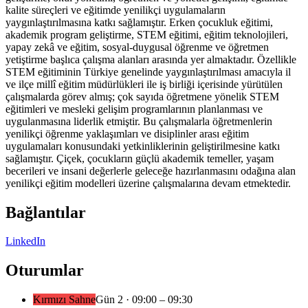
kalite süreçleri ve eğitimde yenilikçi uygulamaların
yaygınlaştırılmasına katkı sağlamıştır. Erken çocukluk eğitimi,
akademik program geliştirme, STEM eğitimi, eğitim teknolojileri,
yapay zekâ ve eğitim, sosyal-duygusal öğrenme ve öğretmen
yetiştirme başlıca çalışma alanları arasında yer almaktadır. Özellikle
STEM eğitiminin Türkiye genelinde yaygınlaştırılması amacıyla il
ve ilçe millî eğitim müdürlükleri ile iş birliği içerisinde yürütülen
çalışmalarda görev almış; çok sayıda öğretmene yönelik STEM
eğitimleri ve mesleki gelişim programlarının planlanması ve
uygulanmasına liderlik etmiştir. Bu çalışmalarla öğretmenlerin
yenilikçi öğrenme yaklaşımları ve disiplinler arası eğitim
uygulamaları konusundaki yetkinliklerinin geliştirilmesine katkı
sağlamıştır. Çiçek, çocukların güçlü akademik temeller, yaşam
becerileri ve insani değerlerle geleceğe hazırlanmasını odağına alan
yenilikçi eğitim modelleri üzerine çalışmalarına devam etmektedir.
Bağlantılar
LinkedIn
Oturumlar
Kırmızı Sahne
Gün
2
·
09:00
– 09:30