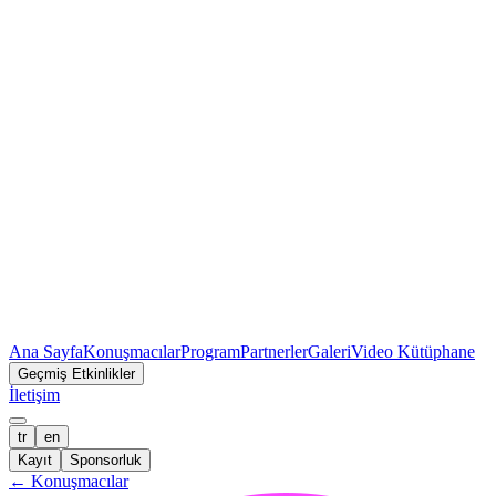
Ana Sayfa
Konuşmacılar
Program
Partnerler
Galeri
Video Kütüphane
Geçmiş Etkinlikler
İletişim
tr
en
Kayıt
Sponsorluk
←
Konuşmacılar