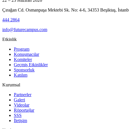
22 – 23 Haziran 2026
Çırağan Cd. Osmanpaşa Mektebi Sk. No: 4-6, 34353 Beşiktaş, İstanb
444 2864
info@futurecampus.com
Etkinlik
Program
Konuşmacılar
Komiteler
Geçmiş Etkinlikler
Sponsorluk
Katılım
Kurumsal
Partnerler
Galeri
Videolar
Röportajlar
SSS
İletişim