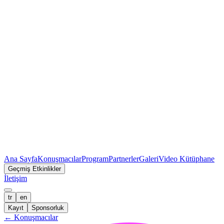
Ana Sayfa
Konuşmacılar
Program
Partnerler
Galeri
Video Kütüphane
Geçmiş Etkinlikler
İletişim
tr
en
Kayıt
Sponsorluk
←
Konuşmacılar