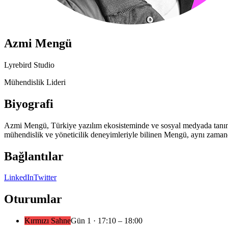
Azmi Mengü
Lyrebird Studio
Mühendislik Lideri
Biyografi
Azmi Mengü, Türkiye yazılım ekosisteminde ve sosyal medyada tanınan kı
mühendislik ve yöneticilik deneyimleriyle bilinen Mengü, aynı zamanda 
Bağlantılar
LinkedIn
Twitter
Oturumlar
Kırmızı Sahne
Gün
1
·
17:10
– 18:00