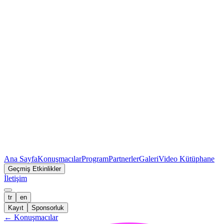
Ana Sayfa
Konuşmacılar
Program
Partnerler
Galeri
Video Kütüphane
Geçmiş Etkinlikler
İletişim
tr
en
Kayıt
Sponsorluk
←
Konuşmacılar