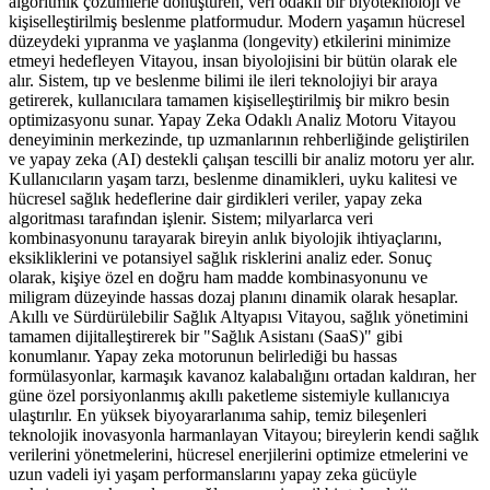
algoritmik çözümlerle dönüştüren, veri odaklı bir biyoteknoloji ve
kişiselleştirilmiş beslenme platformudur. Modern yaşamın hücresel
düzeydeki yıpranma ve yaşlanma (longevity) etkilerini minimize
etmeyi hedefleyen Vitayou, insan biyolojisini bir bütün olarak ele
alır. Sistem, tıp ve beslenme bilimi ile ileri teknolojiyi bir araya
getirerek, kullanıcılara tamamen kişiselleştirilmiş bir mikro besin
optimizasyonu sunar. Yapay Zeka Odaklı Analiz Motoru Vitayou
deneyiminin merkezinde, tıp uzmanlarının rehberliğinde geliştirilen
ve yapay zeka (AI) destekli çalışan tescilli bir analiz motoru yer alır.
Kullanıcıların yaşam tarzı, beslenme dinamikleri, uyku kalitesi ve
hücresel sağlık hedeflerine dair girdikleri veriler, yapay zeka
algoritması tarafından işlenir. Sistem; milyarlarca veri
kombinasyonunu tarayarak bireyin anlık biyolojik ihtiyaçlarını,
eksikliklerini ve potansiyel sağlık risklerini analiz eder. Sonuç
olarak, kişiye özel en doğru ham madde kombinasyonunu ve
miligram düzeyinde hassas dozaj planını dinamik olarak hesaplar.
Akıllı ve Sürdürülebilir Sağlık Altyapısı Vitayou, sağlık yönetimini
tamamen dijitalleştirerek bir "Sağlık Asistanı (SaaS)" gibi
konumlanır. Yapay zeka motorunun belirlediği bu hassas
formülasyonlar, karmaşık kavanoz kalabalığını ortadan kaldıran, her
güne özel porsiyonlanmış akıllı paketleme sistemiyle kullanıcıya
ulaştırılır. En yüksek biyoyararlanıma sahip, temiz bileşenleri
teknolojik inovasyonla harmanlayan Vitayou; bireylerin kendi sağlık
verilerini yönetmelerini, hücresel enerjilerini optimize etmelerini ve
uzun vadeli iyi yaşam performanslarını yapay zeka gücüyle