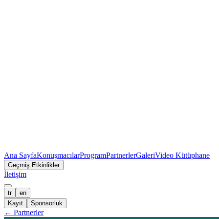
Ana Sayfa
Konuşmacılar
Program
Partnerler
Galeri
Video Kütüphane
Geçmiş Etkinlikler
İletişim
tr
en
Kayıt
Sponsorluk
←
Partnerler