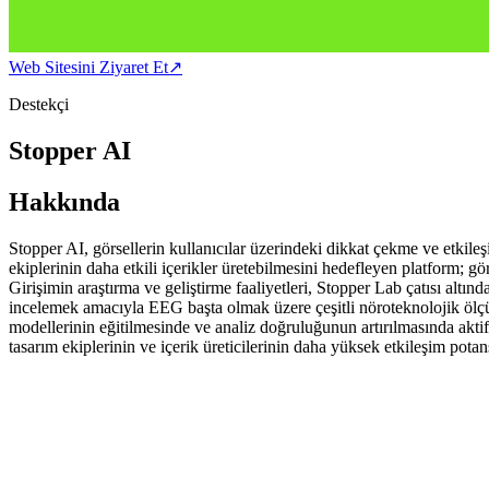
Web Sitesini Ziyaret Et
↗
Destekçi
Stopper AI
Hakkında
Stopper AI, görsellerin kullanıcılar üzerindeki dikkat çekme ve etkile
ekiplerinin daha etkili içerikler üretebilmesini hedefleyen platform; gör
Girişimin araştırma ve geliştirme faaliyetleri, Stopper Lab çatısı altı
incelemek amacıyla EEG başta olmak üzere çeşitli nöroteknolojik ölçüm
modellerinin eğitilmesinde ve analiz doğruluğunun artırılmasında aktif 
tasarım ekiplerinin ve içerik üreticilerinin daha yüksek etkileşim pota