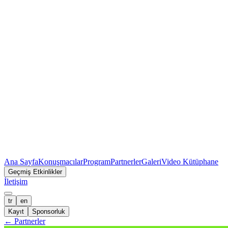
Ana Sayfa
Konuşmacılar
Program
Partnerler
Galeri
Video Kütüphane
Geçmiş Etkinlikler
İletişim
tr
en
Kayıt
Sponsorluk
←
Partnerler