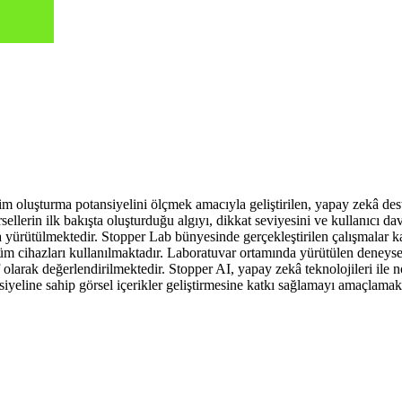
şim oluşturma potansiyelini ölçmek amacıyla geliştirilen, yapay zekâ des
sellerin ilk bakışta oluşturduğu algıyı, dikkat seviyesini ve kullanıcı da
nda yürütülmektedir. Stopper Lab bünyesinde gerçekleştirilen çalışmalar k
 cihazları kullanılmaktadır. Laboratuvar ortamında yürütülen deneysel 
olarak değerlendirilmektedir. Stopper AI, yapay zekâ teknolojileri ile n
nsiyeline sahip görsel içerikler geliştirmesine katkı sağlamayı amaçlamak