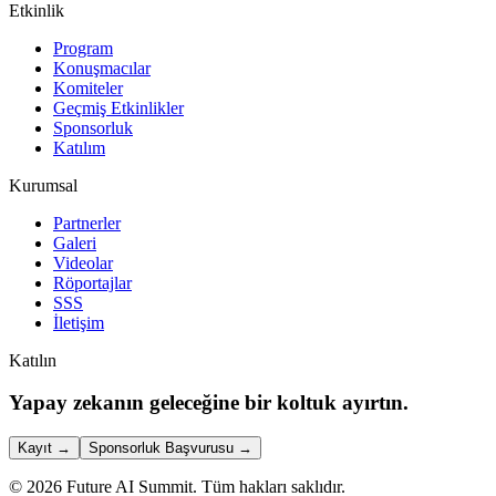
Etkinlik
Program
Konuşmacılar
Komiteler
Geçmiş Etkinlikler
Sponsorluk
Katılım
Kurumsal
Partnerler
Galeri
Videolar
Röportajlar
SSS
İletişim
Katılın
Yapay zekanın geleceğine bir koltuk ayırtın.
Kayıt
→
Sponsorluk Başvurusu
→
©
2026
Future AI Summit.
Tüm hakları saklıdır.