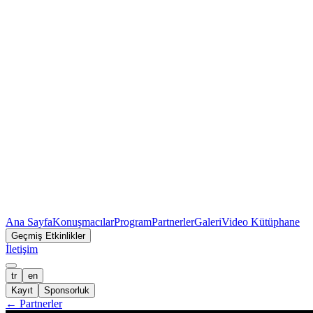
Ana Sayfa
Konuşmacılar
Program
Partnerler
Galeri
Video Kütüphane
Geçmiş Etkinlikler
İletişim
tr
en
Kayıt
Sponsorluk
←
Partnerler