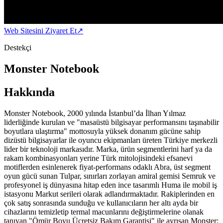
Web Sitesini Ziyaret Et
↗
Destekçi
Monster Notebook
Hakkında
Monster Notebook, 2000 yılında İstanbul’da İlhan Yılmaz
liderliğinde kurulan ve "masaüstü bilgisayar performansını taşınabilir
boyutlara ulaştırma" mottosuyla yüksek donanım gücüne sahip
dizüstü bilgisayarlar ile oyuncu ekipmanları üreten Türkiye merkezli
lider bir teknoloji markasıdır. Marka, ürün segmentlerini harf ya da
rakam kombinasyonları yerine Türk mitolojisindeki efsanevi
motiflerden esinlenerek fiyat-performans odaklı Abra, üst segment
oyun gücü sunan Tulpar, sınırları zorlayan amiral gemisi Semruk ve
profesyonel iş dünyasına hitap eden ince tasarımlı Huma ile mobil iş
istasyonu Markut serileri olarak adlandırmaktadır. Rakiplerinden en
çok satış sonrasında sunduğu ve kullanıcıların her altı ayda bir
cihazlarını temizletip termal macunlarını değiştirmelerine olanak
tanıyan "Ömür Boyu Ücretsiz Bakım Garantisi" ile ayrışan Monster;