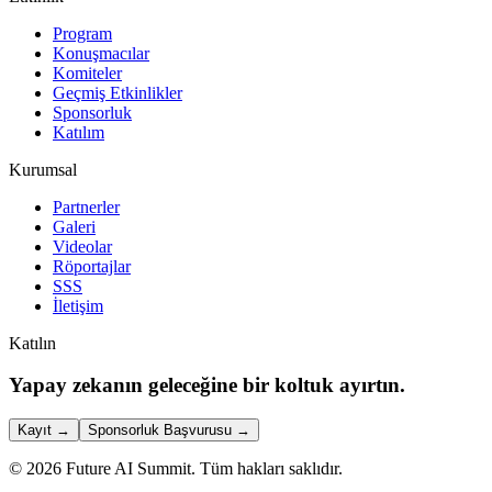
Program
Konuşmacılar
Komiteler
Geçmiş Etkinlikler
Sponsorluk
Katılım
Kurumsal
Partnerler
Galeri
Videolar
Röportajlar
SSS
İletişim
Katılın
Yapay zekanın geleceğine bir koltuk ayırtın.
Kayıt
→
Sponsorluk Başvurusu
→
©
2026
Future AI Summit.
Tüm hakları saklıdır.