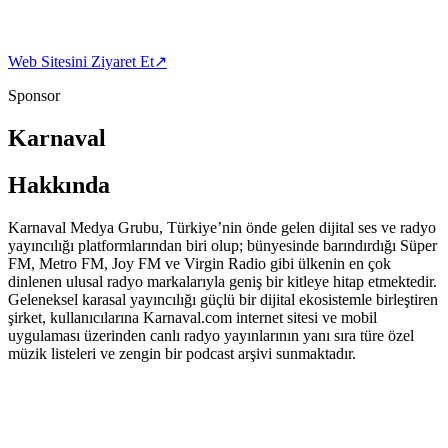
Web Sitesini Ziyaret Et
↗
Sponsor
Karnaval
Hakkında
Karnaval Medya Grubu, Türkiye’nin önde gelen dijital ses ve radyo
yayıncılığı platformlarından biri olup; bünyesinde barındırdığı Süper
FM, Metro FM, Joy FM ve Virgin Radio gibi ülkenin en çok
dinlenen ulusal radyo markalarıyla geniş bir kitleye hitap etmektedir.
Geleneksel karasal yayıncılığı güçlü bir dijital ekosistemle birleştiren
şirket, kullanıcılarına Karnaval.com internet sitesi ve mobil
uygulaması üzerinden canlı radyo yayınlarının yanı sıra türe özel
müzik listeleri ve zengin bir podcast arşivi sunmaktadır.