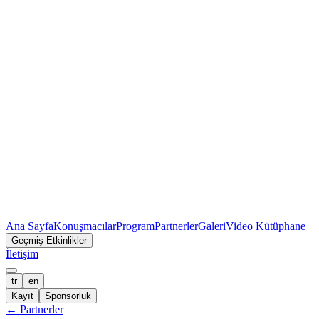
Ana Sayfa
Konuşmacılar
Program
Partnerler
Galeri
Video Kütüphane
Geçmiş Etkinlikler
İletişim
tr
en
Kayıt
Sponsorluk
←
Partnerler