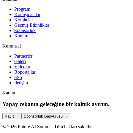
Program
Konuşmacılar
Komiteler
Geçmiş Etkinlikler
Sponsorluk
Katılım
Kurumsal
Partnerler
Galeri
Videolar
Röportajlar
SSS
İletişim
Katılın
Yapay zekanın geleceğine bir koltuk ayırtın.
Kayıt
→
Sponsorluk Başvurusu
→
©
2026
Future AI Summit.
Tüm hakları saklıdır.