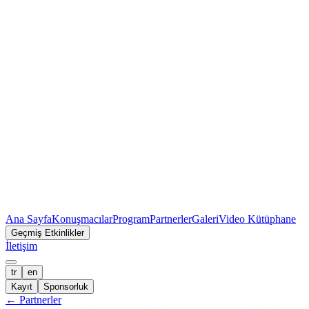
Ana Sayfa
Konuşmacılar
Program
Partnerler
Galeri
Video Kütüphane
Geçmiş Etkinlikler
İletişim
tr
en
Kayıt
Sponsorluk
←
Partnerler