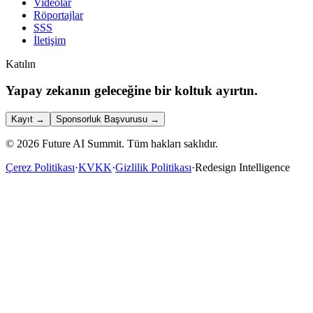
Videolar
Röportajlar
SSS
İletişim
Katılın
Yapay zekanın geleceğine bir koltuk ayırtın.
Kayıt
→
Sponsorluk Başvurusu
→
©
2026
Future AI Summit.
Tüm hakları saklıdır.
Çerez Politikası
·
KVKK
·
Gizlilik Politikası
·
Redesign Intelligence