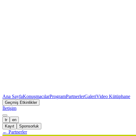
Ana Sayfa
Konuşmacılar
Program
Partnerler
Galeri
Video Kütüphane
Geçmiş Etkinlikler
İletişim
tr
en
Kayıt
Sponsorluk
←
Partnerler