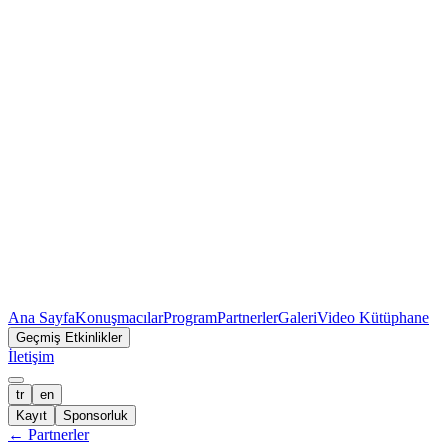
Ana Sayfa
Konuşmacılar
Program
Partnerler
Galeri
Video Kütüphane
Geçmiş Etkinlikler
İletişim
tr
en
Kayıt
Sponsorluk
←
Partnerler