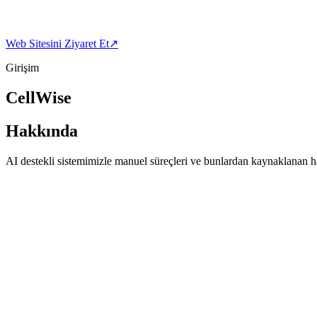
Web Sitesini Ziyaret Et
↗
Girişim
CellWise
Hakkında
AI destekli sistemimizle manuel süreçleri ve bunlardan kaynaklanan hat