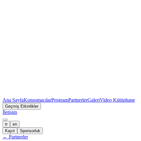
Ana Sayfa
Konuşmacılar
Program
Partnerler
Galeri
Video Kütüphane
Geçmiş Etkinlikler
İletişim
tr
en
Kayıt
Sponsorluk
←
Partnerler