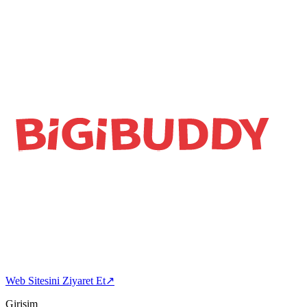
Web Sitesini Ziyaret Et
↗
Girişim