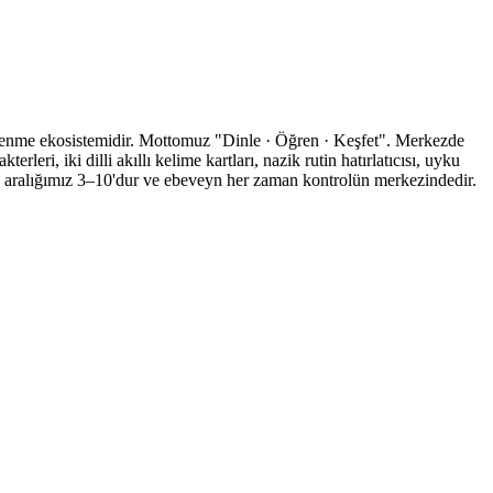
öğrenme ekosistemidir. Mottomuz "Dinle · Öğren · Keşfet". Merkezde
eri, iki dilli akıllı kelime kartları, nazik rutin hatırlatıcısı, uyku
aş aralığımız 3–10'dur ve ebeveyn her zaman kontrolün merkezindedir.