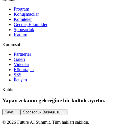
Program
Konuşmacılar
Komiteler
Geçmiş Etkinlikler
Sponsorluk
Katılım
Kurumsal
Partnerler
Galeri
Videolar
Röportajlar
SSS
İletişim
Katılın
Yapay zekanın geleceğine bir koltuk ayırtın.
Kayıt
→
Sponsorluk Başvurusu
→
©
2026
Future AI Summit.
Tüm hakları saklıdır.