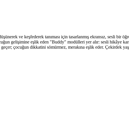
düşünerek ve keşfederek tanıması için tasarlanmış ekransız, sesli bir 
un gelişimine eşlik eden "Buddy" modülleri yer alır: sesli hikâye karakterl
en geçer; çocuğun dikkatini sömürmez, merakına eşlik eder. Çekirdek y