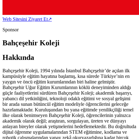
Web Sitesini Ziyaret Et
↗
Sponsor
Bahçeşehir Koleji
Hakkında
Bahçeşehir Koleji, 1994 yılında İstanbul Bahçeşehir’de açılan ilk
kampüsüyle eğitim hayatına başlamış, kısa sürede Türkiye’nin en
yaygın ve öncü eğitim kurumlarından biri haline gelmiştir.
Bahçeşehir Uğur Eğitim Kurumlarının köklü deneyiminden aldığı
güçle faaliyetlerini sürdüren Bahçeşehir Koleji; akademik başarıyı,
yabancı dil yetkinliğini, teknoloji odaklı eğitimi ve sosyal gelişimi
bir arada sunan bütüncül eğitim modeliyle öğrencilerini geleceğe
hazırlamaktadır. Kuruluşundan bu yana eğitimde yenilikçiliği temel
ilke olarak benimseyen Bahçeşehir Koleji, öğrencilerinin yalnızca
akademik olarak değil; araştıran, sorgulayan, üreten ve dünyayı
anlayan bireyler olarak yetişmelerini hedeflemektedir. Bu doğrultuda
dijital öğrenme uygulamalarından STEM eğitimine, kodlama ve
robotik çalışmalarından yapay zekâ okuryazarlığına kadar birçok