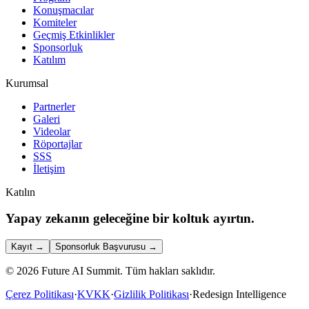
Konuşmacılar
Komiteler
Geçmiş Etkinlikler
Sponsorluk
Katılım
Kurumsal
Partnerler
Galeri
Videolar
Röportajlar
SSS
İletişim
Katılın
Yapay zekanın geleceğine bir koltuk ayırtın.
Kayıt
→
Sponsorluk Başvurusu
→
©
2026
Future AI Summit.
Tüm hakları saklıdır.
Çerez Politikası
·
KVKK
·
Gizlilik Politikası
·
Redesign Intelligence