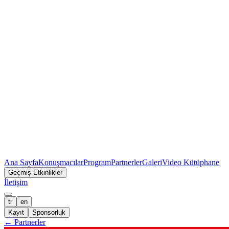
Ana Sayfa
Konuşmacılar
Program
Partnerler
Galeri
Video Kütüphane
Geçmiş Etkinlikler
İletişim
tr
en
Kayıt
Sponsorluk
←
Partnerler