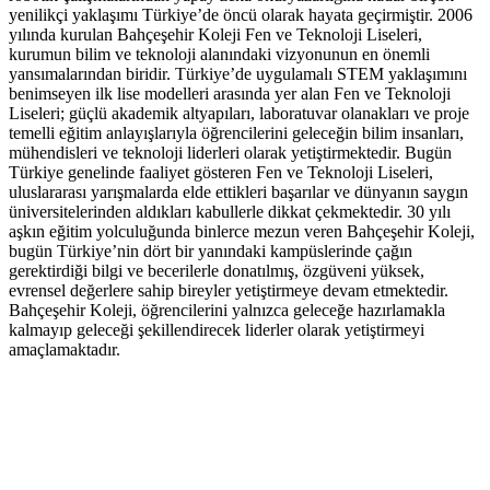
yenilikçi yaklaşımı Türkiye’de öncü olarak hayata geçirmiştir. 2006
yılında kurulan Bahçeşehir Koleji Fen ve Teknoloji Liseleri,
kurumun bilim ve teknoloji alanındaki vizyonunun en önemli
yansımalarından biridir. Türkiye’de uygulamalı STEM yaklaşımını
benimseyen ilk lise modelleri arasında yer alan Fen ve Teknoloji
Liseleri; güçlü akademik altyapıları, laboratuvar olanakları ve proje
temelli eğitim anlayışlarıyla öğrencilerini geleceğin bilim insanları,
mühendisleri ve teknoloji liderleri olarak yetiştirmektedir. Bugün
Türkiye genelinde faaliyet gösteren Fen ve Teknoloji Liseleri,
uluslararası yarışmalarda elde ettikleri başarılar ve dünyanın saygın
üniversitelerinden aldıkları kabullerle dikkat çekmektedir. 30 yılı
aşkın eğitim yolculuğunda binlerce mezun veren Bahçeşehir Koleji,
bugün Türkiye’nin dört bir yanındaki kampüslerinde çağın
gerektirdiği bilgi ve becerilerle donatılmış, özgüveni yüksek,
evrensel değerlere sahip bireyler yetiştirmeye devam etmektedir.
Bahçeşehir Koleji, öğrencilerini yalnızca geleceğe hazırlamakla
kalmayıp geleceği şekillendirecek liderler olarak yetiştirmeyi
amaçlamaktadır.