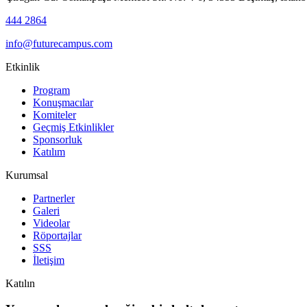
444 2864
info@futurecampus.com
Etkinlik
Program
Konuşmacılar
Komiteler
Geçmiş Etkinlikler
Sponsorluk
Katılım
Kurumsal
Partnerler
Galeri
Videolar
Röportajlar
SSS
İletişim
Katılın