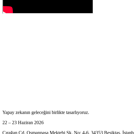
Yapay zekanın geleceğini birlikte tasarlıyoruz.
22 – 23 Haziran 2026
Çırağan Cd. Osmanpaşa Mektebi Sk. No: 4-6, 34353 Beşiktaş, İstanb