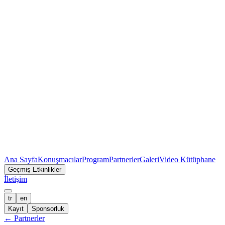
Ana Sayfa
Konuşmacılar
Program
Partnerler
Galeri
Video Kütüphane
Geçmiş Etkinlikler
İletişim
tr
en
Kayıt
Sponsorluk
←
Partnerler